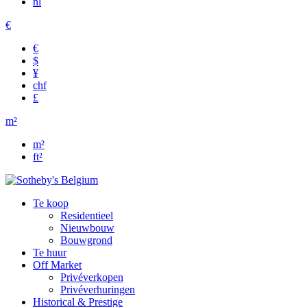
nl
€
€
$
¥
chf
£
m²
m²
ft²
Te koop
Residentieel
Nieuwbouw
Bouwgrond
Te huur
Off Market
Privéverkopen
Privéverhuringen
Historical & Prestige