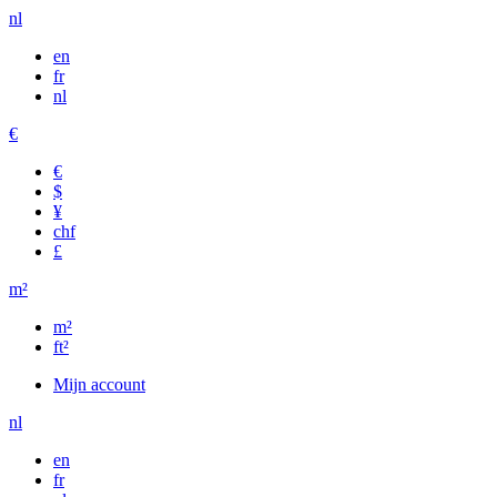
nl
en
fr
nl
€
€
$
¥
chf
£
m²
m²
ft²
Mijn account
nl
en
fr